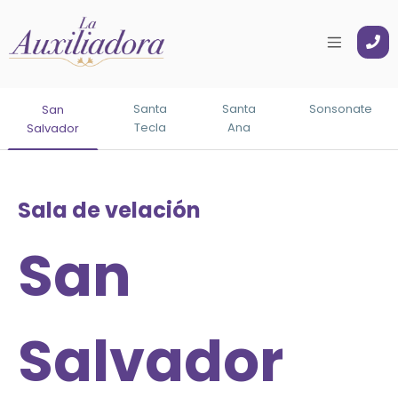
Santa
Santa
Sonsonate
San
Tecla
Ana
Salvador
Sala de velación
San
Salvador