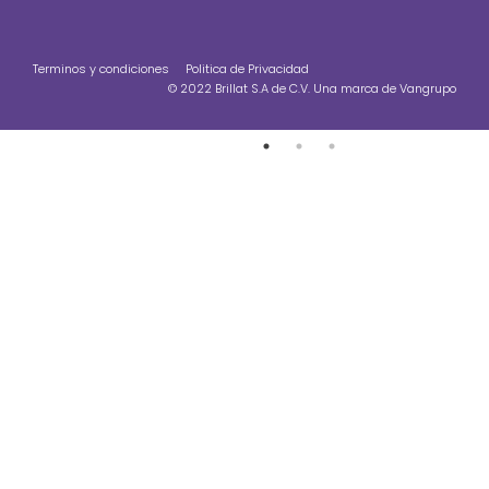
Terminos y condiciones
Politica de Privacidad
© 2022 Brillat S.A de C.V. Una marca de Vangrupo